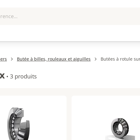
rence...
me et
EPI - Protection
Outillage
U
que
individuelle
iers
Butée à billes, rouleaux et aiguilles
Butées à rotule su
x
•
3 produits