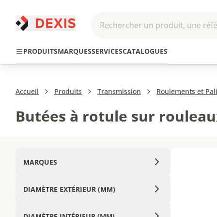
Rechercher un produit, une réfé
Pneumatique et
Automatis
Transmission
PRODUITS
MARQUES
SERVICES
CATALOGUES
Hydraulique
Roboti
Accueil
Produits
Transmission
Roulements et Pal
Butées à rotule sur rouleau
MARQUES
DIAMÈTRE EXTÉRIEUR (MM)
DIAMÈTRE INTÉRIEUR (MM)