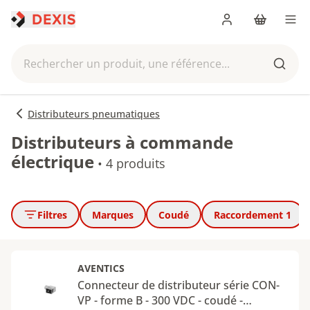
Me connecter
Panier
Men
Rechercher un produit, une référence...
Reche
Distributeurs pneumatiques
Distributeurs à commande
électrique
•
4 produits
Filtres
Marques
Coudé
Raccordement 1
AVENTICS
Connecteur de distributeur série CON-
VP - forme B - 300 VDC - coudé -