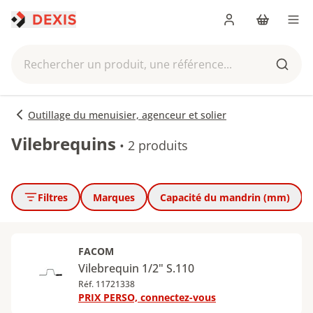
Me connecter
Panier
Men
Rechercher un produit, une référence...
Reche
Outillage du menuisier, agenceur et solier
Vilebrequins
•
2 produits
Filtres
Marques
Capacité du mandrin (mm)
FACOM
Vilebrequin 1/2" S.110
Réf. 11721338
PRIX PERSO, connectez-vous