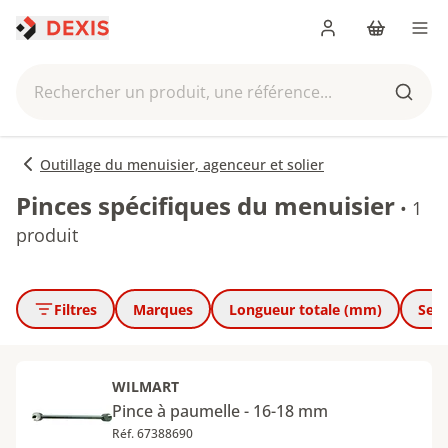
Me connecter
Panier
Men
Rechercher un produit, une référence...
Reche
Outillage du menuisier, agenceur et solier
Pinces spécifiques du menuisier
•
1
produit
Filtres
Marques
Longueur totale (mm)
Sect
WILMART
Pince à paumelle - 16-18 mm
Réf. 67388690