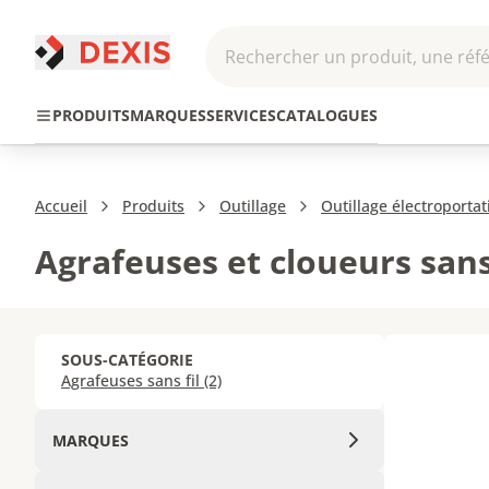
Rechercher un produit, une réfé
Pneumatique et
Automatis
Transmission
PRODUITS
MARQUES
SERVICES
CATALOGUES
Hydraulique
Roboti
Accueil
Produits
Outillage
Outillage électroportati
Agrafeuses et cloueurs sans 
SOUS-CATÉGORIE
Agrafeuses sans fil (2)
MARQUES