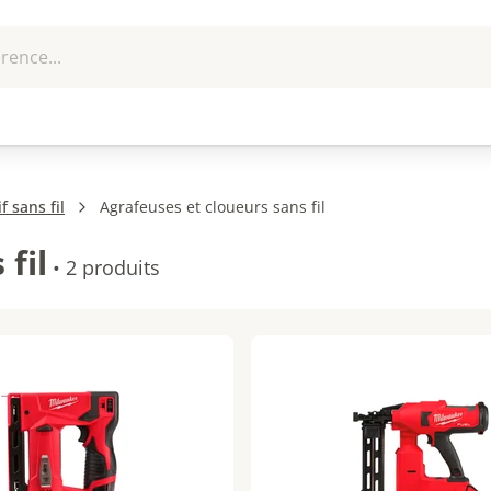
rence...
me et
EPI - Protection
Outillage
U
que
individuelle
f sans fil
Agrafeuses et cloueurs sans fil
fil
•
2 produits