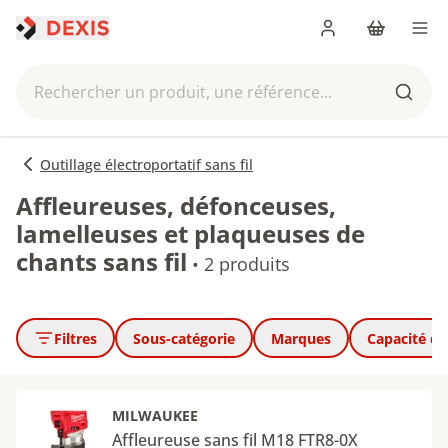
Me connecter
Panier
Men
Rechercher un produit, une référence...
Reche
Outillage électroportatif sans fil
Affleureuses, défonceuses,
lamelleuses et plaqueuses de
chants sans fil
•
2 produits
Filtres
Sous-catégorie
Marques
Capacité de 
MILWAUKEE
Affleureuse sans fil M18 FTR8-0X