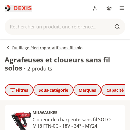
Me connecter
Panier
Men
Rechercher un produit, une référence...
Reche
Outillage électroportatif sans fil solo
Agrafeuses et cloueurs sans fil
solos
•
2 produits
Filtres
Sous-catégorie
Marques
Capacité de 
MILWAUKEE
Cloueur de charpente sans fil SOLO
M18 FFN-0C - 18V - 34° - MY24