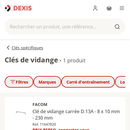
Me connecter
Panier
Men
Rechercher un produit, une référence...
Reche
Clés spécifiques
Clés de vidange
•
1 produit
Filtres
Marques
Carré d'entraînement
Long
FACOM
Clé de vidange carrée D.13A - 8 x 10 mm
- 230 mm
Réf. 11647820
PRIX PERSO, connectez-vous