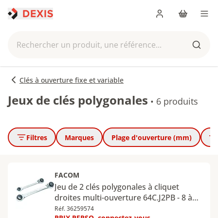
Me connecter
Panier
Men
Rechercher un produit, une référence...
Reche
Clés à ouverture fixe et variable
Jeux de clés polygonales
•
6 produits
Filtres
Marques
Plage d'ouverture (mm)
Ty
FACOM
Jeu de 2 clés polygonales à cliquet
droites multi-ouverture 64C.J2PB - 8 à
19 mm
Réf. 36259574
PRIX PERSO, connectez-vous