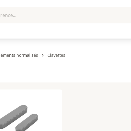
rence...
me et
EPI - Protection
Outillage
U
que
individuelle
léments normalisés
Clavettes