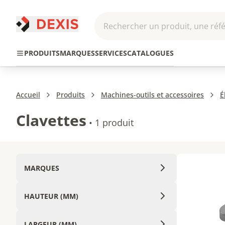
Rechercher un produit, une réfé
Pneumatique et
Automatis
Transmission
PRODUITS
MARQUES
SERVICES
CATALOGUES
Hydraulique
Roboti
Accueil
Produits
Machines-outils et accessoires
É
Clavettes
•
1 produit
MARQUES
HAUTEUR (MM)
LARGEUR (MM)