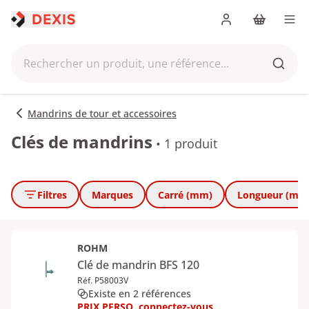
Me connecter
Panier
Men
Rechercher un produit, une référence...
Reche
Mandrins de tour et accessoires
Clés de mandrins
•
1 produit
Filtres
Marques
Carré (mm)
Longueur (mm
ROHM
Clé de mandrin BFS 120
Réf. P58003V
Existe en 2 références
PRIX PERSO, connectez-vous