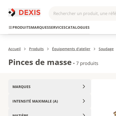
Rechercher un produit, une réfé
Pneumatique et
Automatis
Transmission
PRODUITS
MARQUES
SERVICES
CATALOGUES
Hydraulique
Roboti
Accueil
Produits
Équipements d'atelier
Soudage
Pinces de masse
•
7 produits
MARQUES
INTENSITÉ MAXIMALE (A)
MATIÈRE