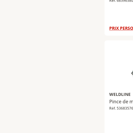
Réf. 6859658
PRIX PERSO
WELDLINE
Pince de m
Réf. 5368357