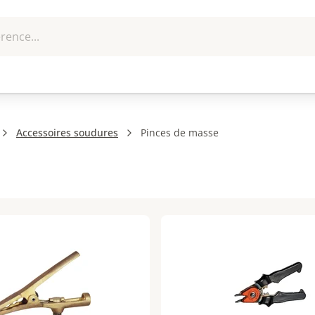
rence...
me et
EPI - Protection
Outillage
U
que
individuelle
Accessoires soudures
Pinces de masse