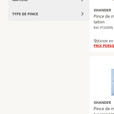
XHANDER
TYPE DE PINCE
Pince de m
laiton
Réf. P72VXXN
Existe en
PRIX PERSO
XHANDER
Pince de m