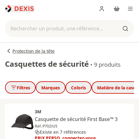
Me connecter
Panier
Men
Rechercher un produit, une référence...
Reche
Protection de la tête
Casquettes de sécurité
•
9 produits
Filtres
Marques
Coloris
Matière de la casqu
3M
Casquette de sécurité First Base™ 3
Réf. P702IU5
Existe en 7 références
PRIX PERSO, connectez-vous