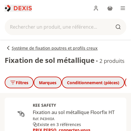
Me connecter
Panier
Men
Rechercher un produit, une référence...
Reche
Système de fixation poutres et profils creux
Fixation de sol métallique
•
2 produits
Filtres
Marques
Conditionnement (pièces)
KEE SAFETY
Fixation au sol métallique Floorfix HT
Réf. P43HI0A
Existe en 3 références
PRIX PERSO, connectez-vous