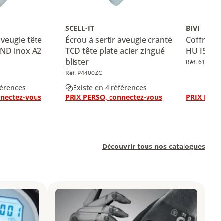
SCELL-IT
BIVI
aveugle tête
Écrou à sertir aveugle cranté
Coffret d
END inox A2
TCD tête plate acier zingué
HU ISO 4
blister
Réf. 610945
Réf. P4400ZC
férences
Existe en 4 références
nnectez-vous
PRIX PERSO, connectez-vous
PRIX PERS
Découvrir tous nos catalogues