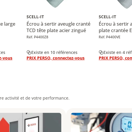
SCELL-IT
SCELL-IT
te large
Écrou à sertir aveugle cranté
Écrou à sertir 
TCD tête plate acier zingué
plate crantée 
Réf. P4400Z8
Réf. P4400VE
ces
Existe en 10 références
Existe en 4 ré
z-vous
PRIX PERSO, connectez-vous
PRIX PERSO, co
e activité et de votre performance.