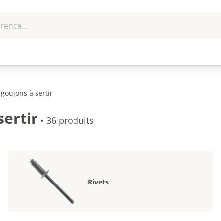
rence...
me et
EPI - Protection
Outillage
U
que
individuelle
 goujons à sertir
sertir
•
36 produits
Rivets