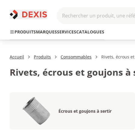
Rechercher un produit, une réfé
Pneumatique et
Automatis
Transmission
PRODUITS
MARQUES
SERVICES
CATALOGUES
Hydraulique
Roboti
Accueil
Produits
Consommables
Rivets, écrous et
Rivets, écrous et goujons à 
Écrous et goujons à sertir