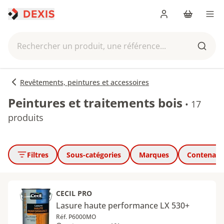
Me connecter
Panier
Men
Rechercher un produit, une référence...
Reche
Revêtements, peintures et accessoires
Peintures et traitements bois
•
17
produits
Filtres
Sous-catégories
Marques
Contenanc
CECIL PRO
Lasure haute performance LX 530+
Réf. P6000MO