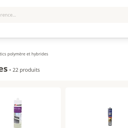
rence...
me et
EPI - Protection
Outillage
U
que
individuelle
ics polymère et hybrides
es
•
22 produits