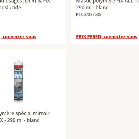
ti-usages JOINT & FIX -
Mastic polymère FIX ALL 
ranslucide
290 ml - blanc
5
Réf. 57287535
, connectez-vous
PRIX PERSO, connectez-vous
ymère spécial mirroir
 - 290 ml - blanc
9