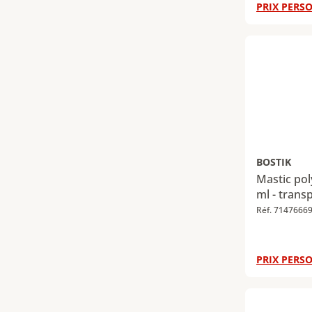
PRIX PERSO
BOSTIK
Mastic po
ml - trans
Réf. 7147666
PRIX PERSO