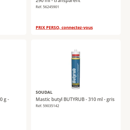
290 ml - transparent
Réf. 56245901
PRIX PERSO, connectez-vous
SOUDAL
0 g -
Mastic butyl BUTYRUB - 310 ml - gris
Réf. 59035142