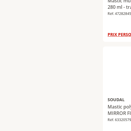
Mastic mul
280 ml - t
Réf. 4728284
PRIX PERSO
SOUDAL
Mastic pol
MIRROR FIX
Réf. 6332057