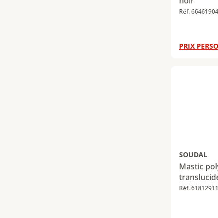
noir
Réf. 6646190
PRIX PERSO
SOUDAL
Mastic pol
translucid
Réf. 6181291