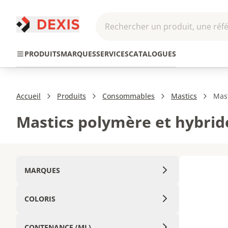
Rechercher un produit, une réfé
Pneumatique et
Automatis
Transmission
PRODUITS
MARQUES
SERVICES
CATALOGUES
Hydraulique
Roboti
Accueil
Produits
Consommables
Mastics
Mast
Mastics polymère et hybrid
MARQUES
COLORIS
CONTENANCE (ML)