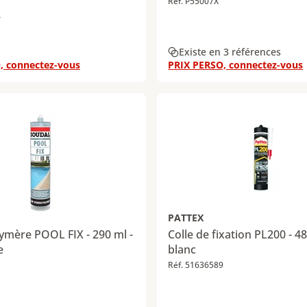
Réf. P55007X
4
Existe en 3 références
, connectez-vous
PRIX PERSO, connectez-vous
PATTEX
ymère POOL FIX - 290 ml -
Colle de fixation PL200 - 48
e
blanc
1
Réf. 51636589