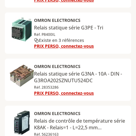
OMRON ELECTRONICS
Relais statique série G3PE - Tri
Réf. P8400IL
Existe en 3 références
PRIX PERSO, connectez-vous
OMRON ELECTRONICS
Relais statique série G3NA - 10A - DIN -
G3ROA202SZNUTU524DC
Réf. 28353286
PRIX PERSO, connectez-vous
OMRON ELECTRONICS
Relais de contrôle de température série
K8AK - Relais=1 - L=22,5 mm
K8AKTH11S24VACDC
Réf. 56236163