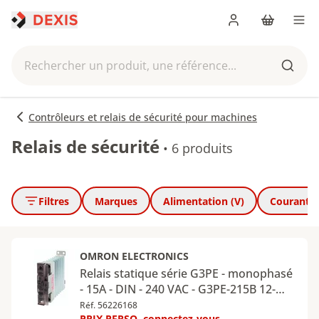
Me connecter
Panier
Men
Rechercher un produit, une référence...
Reche
Contrôleurs et relais de sécurité pour machines
Relais de sécurité
•
6 produits
Filtres
Marques
Alimentation (V)
Courant n
OMRON ELECTRONICS
Relais statique série G3PE - monophasé
- 15A - DIN - 240 VAC - G3PE-215B 12-
24VDC
Réf. 56226168
PRIX PERSO, connectez-vous