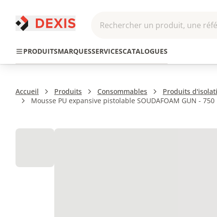
Rechercher un produit, une réfé
Pneumatique et
Automatis
Transmission
PRODUITS
MARQUES
SERVICES
CATALOGUES
Hydraulique
Roboti
Accueil
Produits
Consommables
Produits d'isolat
Mousse PU expansive pistolable SOUDAFOAM GUN - 750