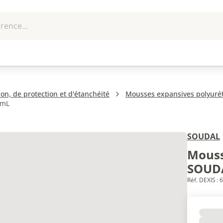
rence...
me et
EPI - Protection
Outillage
U
que
individuelle
ion, de protection et d'étanchéité
Mousses expansives polyuré
 mL
SOUDAL
Mouss
SOUD
Réf. DEXIS :