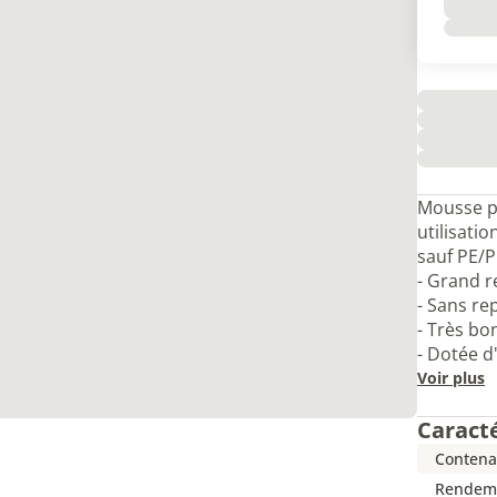
Mousse p
utilisati
sauf PE/
- Grand 
- Sans re
- Très bo
- Dotée d
Voir plus
Caract
Contena
Rendeme