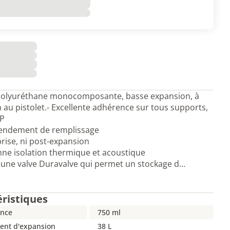
olyuréthane monocomposante, basse expansion, à
on au pistolet.- Excellente adhérence sur tous supports,
PP
rendement de remplissage
prise, ni post-expansion
nne isolation thermique et acoustique
'une valve Duravalve qui permet un stockage d…
éristiques
nce
750 ml
nt d'expansion
38 L