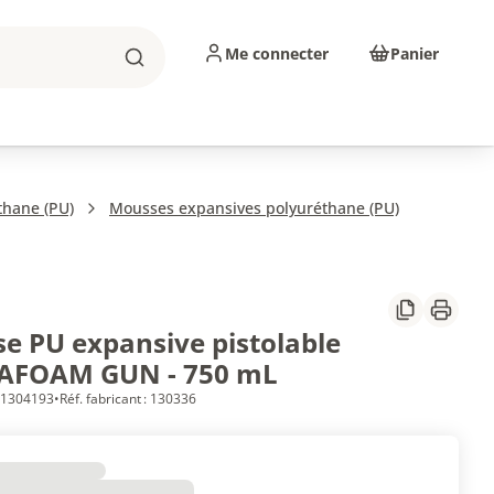
Me connecter
Panier
Rechercher
sinage
Abrasifs
Consommables
thane (PU)
Mousses expansives polyuréthane (PU)
Partager
Imprim
e PU expansive pistolable
AFOAM GUN - 750 mL
 61304193
•
Réf. fabricant : 130336