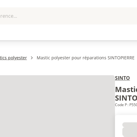
rence...
me et
EPI - Protection
Outillage
U
que
individuelle
ics polyester
Mastic polyester pour réparations SINTOPIERRE
SINTO
Masti
SINTO
Code P : P5