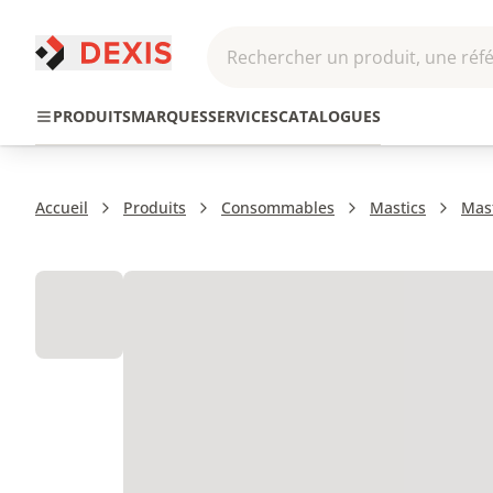
Rechercher un produit, une réfé
Pneumatique et
Automatis
Transmission
PRODUITS
MARQUES
SERVICES
CATALOGUES
Hydraulique
Roboti
Accueil
Produits
Consommables
Mastics
Mast