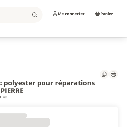
Me connecter
Panier
Rechercher
sinage
Abrasifs
Consommables
Partager
Imprim
c polyester pour réparations
PIERRE
5014D