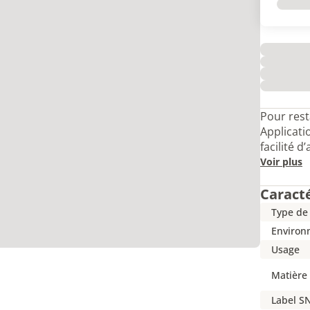
Pour resta
Applicati
facilité d
Voir plus
Caract
Type de
Environn
Usage
Matière
Label SN