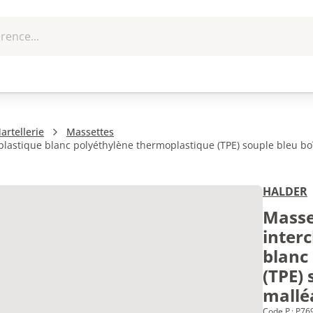
rence...
me et
EPI - Protection
Outillage
U
que
individuelle
artellerie
Massettes
astique blanc polyéthylène thermoplastique (TPE) souple bleu boî
HALDER
Masse
inter
blanc
(TPE) 
mallé
Code P : P7