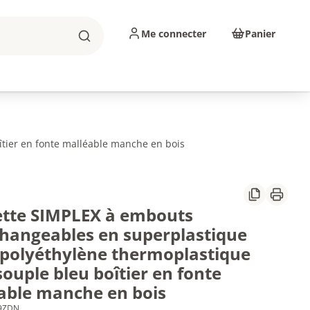
Me connecter
Panier
Rechercher
sinage
Abrasifs
Consommables
tier en fonte malléable manche en bois
Partager
Imprim
tte SIMPLEX à embouts
changeables en superplastique
 polyéthylène thermoplastique
souple bleu boîtier en fonte
able manche en bois
69ZDN