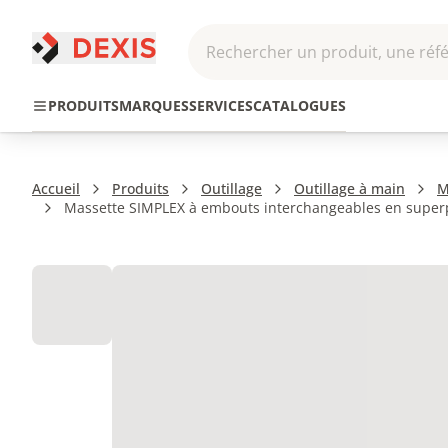
Rechercher un produit, une réfé
Pneumatique et
Automatis
Transmission
PRODUITS
MARQUES
SERVICES
CATALOGUES
Hydraulique
Roboti
Accueil
Produits
Outillage
Outillage à main
M
Massette SIMPLEX à embouts interchangeables en superpl