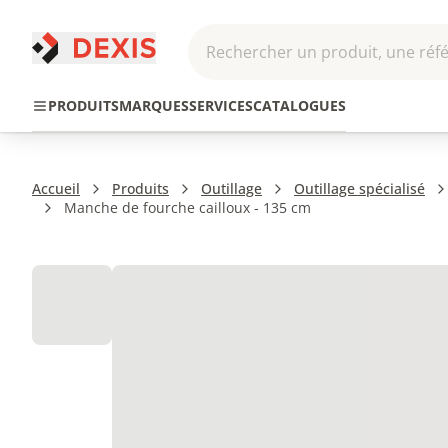
Rechercher un produit, une réfé
Pneumatique et
Automatis
Transmission
PRODUITS
MARQUES
SERVICES
CATALOGUES
Hydraulique
Roboti
Accueil
Produits
Outillage
Outillage spécialisé
Manche de fourche cailloux - 135 cm