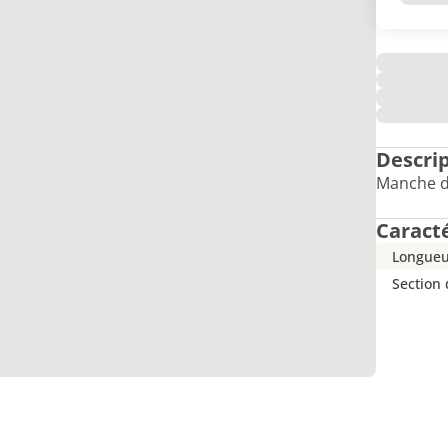
Descri
Manche de
Caract
Longueu
Section