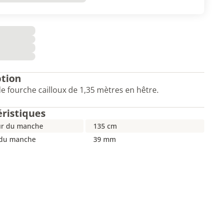
ption
 fourche cailloux de 1,35 mètres en hêtre.
éristiques
r du manche
135 cm
 du manche
39 mm