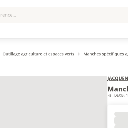
rence...
me et
EPI - Protection
Outillage
U
que
individuelle
Outillage agriculture et espaces verts
Manches spécifiques ag
JACQUEN
Manch
Réf. DEXIS :