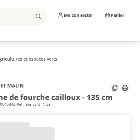
Me connecter
Panier
Rechercher
sinage
Abrasifs
Consommables
ricultures et espaces verts
ET MALIN
Partager
Imprim
e de fourche cailloux - 135 cm
 10045843
•
Réf. fabricant : N 32