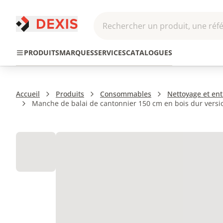
Rechercher un produit, une réfé
Pneumatique et
Automatis
Transmission
PRODUITS
MARQUES
SERVICES
CATALOGUES
Hydraulique
Roboti
Accueil
Produits
Consommables
Nettoyage et ent
Manche de balai de cantonnier 150 cm en bois dur vers