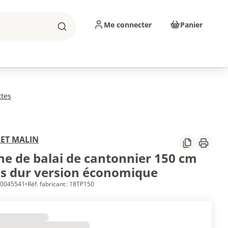
Me connecter
Panier
Rechercher
sinage
Abrasifs
Consommables
ttes
ET MALIN
Partager
Imprim
e de balai de cantonnier 150 cm
is dur version économique
 10045541
•
Réf. fabricant : 18TP150