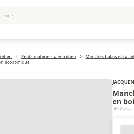
rence...
me et
EPI - Protection
Outillage
U
que
individuelle
retien
Petits matériels d'entretien
Manches balais et racle
ion économique
JACQUEN
Manch
en bo
Réf. DEXIS :