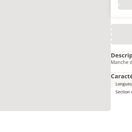
Descri
Manche de
Caract
Longueu
Section