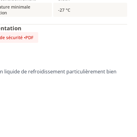
ture minimale
-27 °C
tion
ntation
 de sécurité
•
PDF
 un liquide de refroidissement particulièrement bien