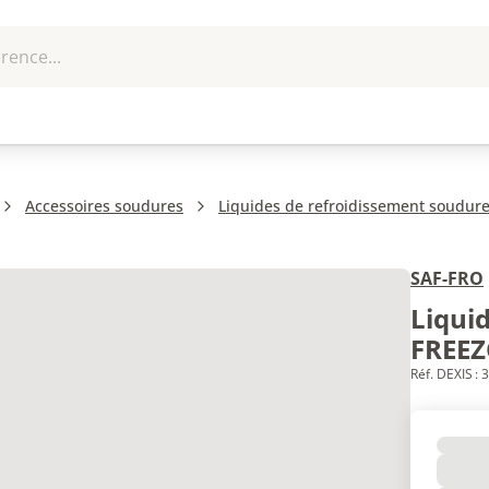
rence...
me et
EPI - Protection
Outillage
U
que
individuelle
Accessoires soudures
Liquides de refroidissement soudur
SAF-FRO
Liqui
FREEZ
Réf. DEXIS :