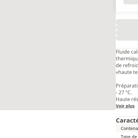
Fluide cal
thermique
de refroi
«haute te
Préparati
- 27 °C.
Haute rés
Voir plus
Caract
Contena
Type de