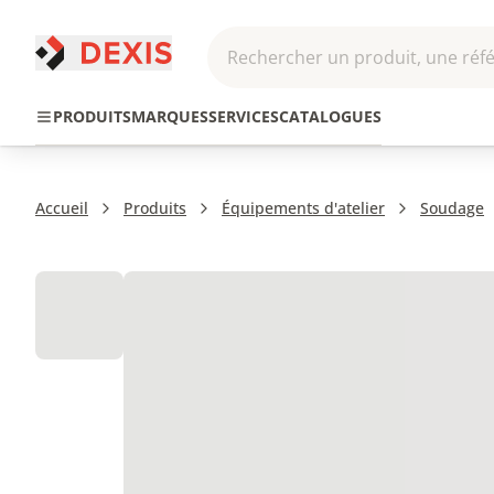
Rechercher un produit, une réfé
Pneumatique et
Automatis
Transmission
PRODUITS
MARQUES
SERVICES
CATALOGUES
Hydraulique
Roboti
Accueil
Produits
Équipements d'atelier
Soudage