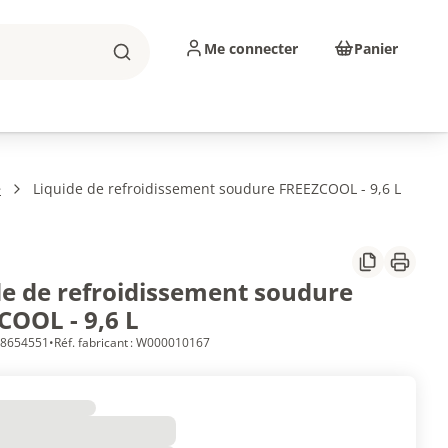
Me connecter
Panier
Rechercher
sinage
Abrasifs
Consommables
e
Liquide de refroidissement soudure FREEZCOOL - 9,6 L
Partager
Imprim
de de refroidissement soudure
COOL - 9,6 L
 38654551
•
Réf. fabricant : W000010167