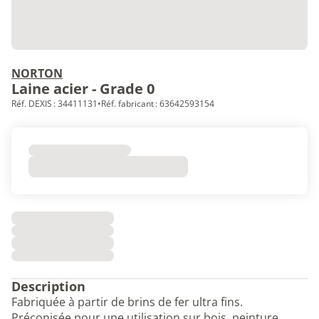
NORTON
Laine acier - Grade 0
Réf. DEXIS : 34411131
•
Réf. fabricant : 63642593154
Description
Fabriquée à partir de brins de fer ultra fins.
Préconisée pour une utilisation sur bois, peinture,