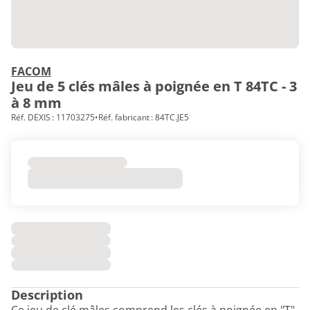
FACOM
Jeu de 5 clés mâles à poignée en T 84TC - 3
à 8 mm
Réf. DEXIS : 11703275
•
Réf. fabricant : 84TC.JE5
Description