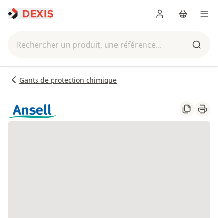
Me connecter
Panier
Men
Rechercher un produit, une référence...
Reche
Gants de protection chimique
Partager
Impr