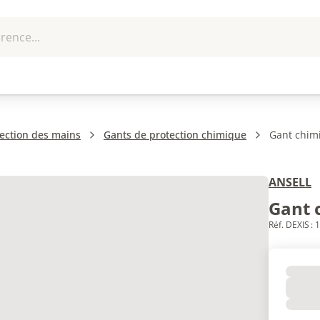
rence...
me et
EPI - Protection
Outillage
U
que
individuelle
ection des mains
Gants de protection chimique
Gant chim
ANSELL
Gant 
Réf. DEXIS :