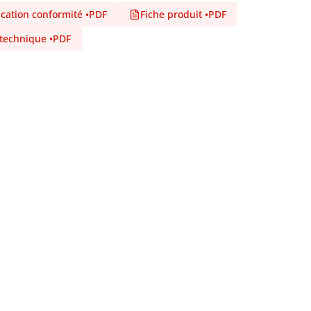
ication conformité
•
PDF
Fiche produit
•
PDF
 technique
•
PDF