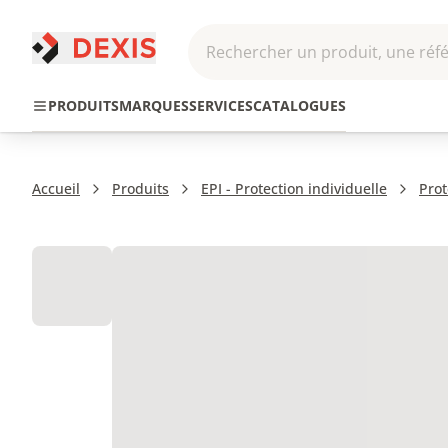
Rechercher un produit, une réfé
Pneumatique et
Automatis
Transmission
PRODUITS
MARQUES
SERVICES
CATALOGUES
Hydraulique
Roboti
Accueil
Produits
EPI - Protection individuelle
Prot