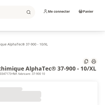
Me connecter
Panier
Rechercher
sinage
Abrasifs
Consommables
ique AlphaTec® 37-900 - 10/XL
Partager
Imprim
chimique AlphaTec® 37-900 - 10/XL
 10347173
•
Réf. fabricant : 37-900 10