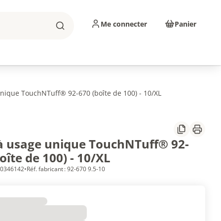
Me connecter
Panier
Rechercher
sinage
Abrasifs
Consommables
nique TouchNTuff® 92-670 (boîte de 100) - 10/XL
Partager
Imprim
à usage unique TouchNTuff® 92-
oîte de 100) - 10/XL
 10346142
•
Réf. fabricant : 92-670 9.5-10