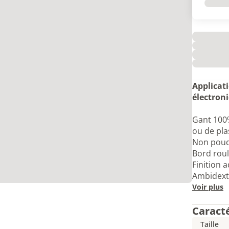
Applicat
électron
Gant 100%
ou de plas
Non poud
Bord roul
Finition 
Ambidext
Voir plus
Caract
Taille