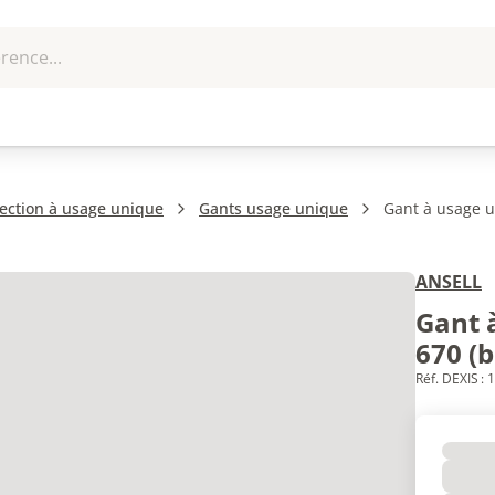
rence...
me et
EPI - Protection
Outillage
U
que
individuelle
ection à usage unique
Gants usage unique
Gant à usage u
ANSELL
Gant 
670 (b
Réf. DEXIS :