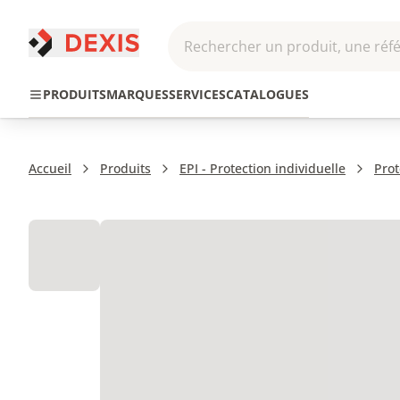
Rechercher un produit, une réfé
Pneumatique et
Automatis
Transmission
PRODUITS
MARQUES
SERVICES
CATALOGUES
Hydraulique
Roboti
Accueil
Produits
EPI - Protection individuelle
Prot