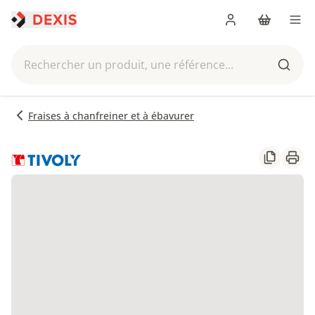
Me connecter
Panier
Men
Rechercher un produit, une référence...
Reche
Fraises à chanfreiner et à ébavurer
Partager
Impr