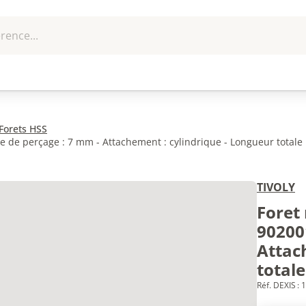
rence...
me et
EPI - Protection
Outillage
U
que
individuelle
Forets HSS
 de perçage : 7 mm - Attachement : cylindrique - Longueur totale 
TIVOLY
Foret
90200
Attac
total
Réf. DEXIS :