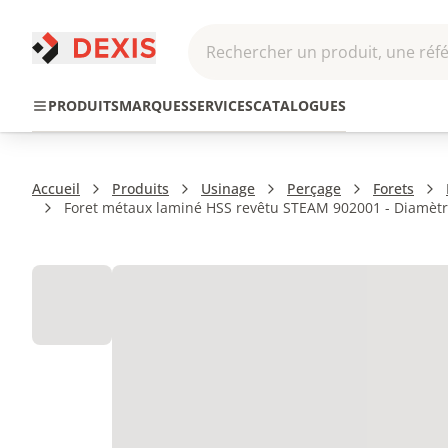
Rechercher un produit, une réfé
Pneumatique et
Automatis
Transmission
PRODUITS
MARQUES
SERVICES
CATALOGUES
Hydraulique
Roboti
Accueil
Produits
Usinage
Perçage
Forets
Foret métaux laminé HSS revêtu STEAM 902001 - Diamètre