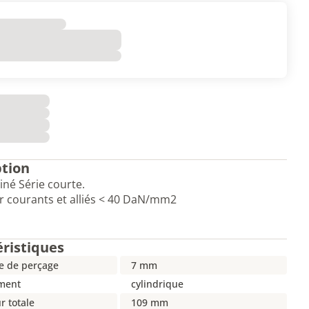
ption
iné Série courte.
r courants et alliés < 40 DaN/mm2
éristiques
e de perçage
7 mm
ment
cylindrique
r totale
109 mm