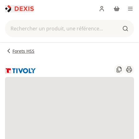
Me connecter
Panier
Men
Rechercher un produit, une référence...
Reche
Forets HSS
Partager
Impr