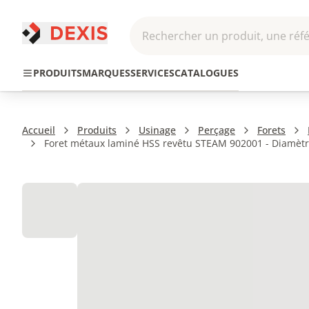
Rechercher un produit, une réfé
Pneumatique et
Automatis
Transmission
PRODUITS
MARQUES
SERVICES
CATALOGUES
Hydraulique
Roboti
Accueil
Produits
Usinage
Perçage
Forets
Foret métaux laminé HSS revêtu STEAM 902001 - Diamètre 