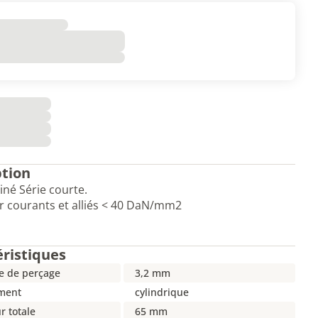
ption
iné Série courte.
r courants et alliés < 40 DaN/mm2
éristiques
e de perçage
3,2 mm
ment
cylindrique
r totale
65 mm