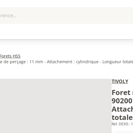
rence...
me et
EPI - Protection
Outillage
U
que
individuelle
Forets HSS
 de perçage : 11 mm - Attachement : cylindrique - Longueur total
TIVOLY
Foret
90200
Attac
total
Réf. DEXIS :