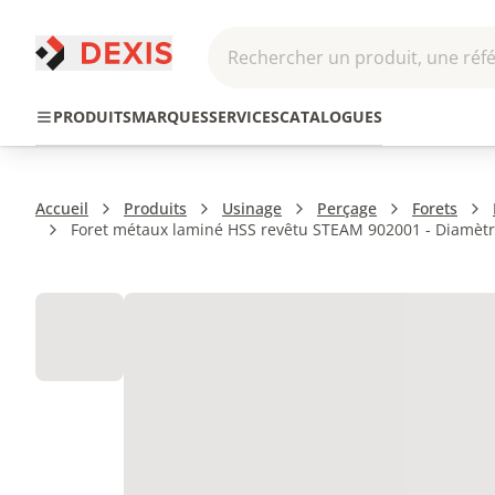
Rechercher un produit, une réfé
Pneumatique et
Automatis
Transmission
PRODUITS
MARQUES
SERVICES
CATALOGUES
Hydraulique
Roboti
Accueil
Produits
Usinage
Perçage
Forets
Foret métaux laminé HSS revêtu STEAM 902001 - Diamètre