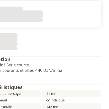
ption
iné Série courte.
r courants et alliés < 40 DaN/mm2
éristiques
e de perçage
11 mm
ment
cylindrique
r totale
142 mm