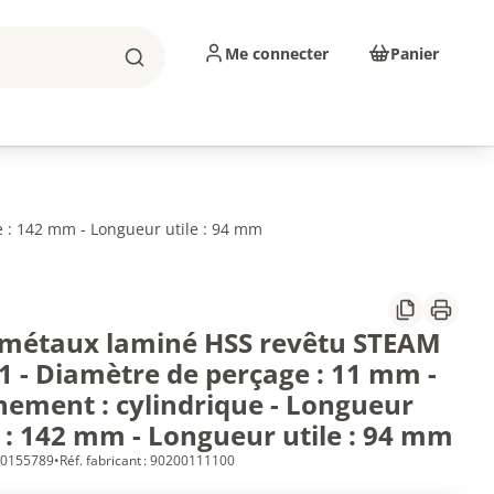
Me connecter
Panier
Rechercher
sinage
Abrasifs
Consommables
e : 142 mm - Longueur utile : 94 mm
Partager
Imprim
 métaux laminé HSS revêtu STEAM
1 - Diamètre de perçage : 11 mm -
hement : cylindrique - Longueur
e : 142 mm - Longueur utile : 94 mm
 10155789
•
Réf. fabricant : 90200111100