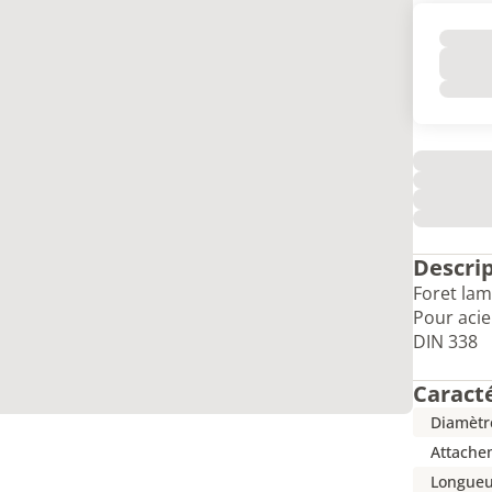
Descri
Foret lam
Pour acie
DIN 338
Caract
Diamètr
Attache
Longueu