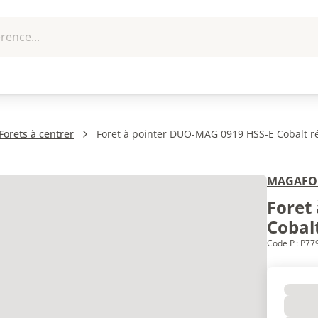
rence...
me et
EPI - Protection
Outillage
U
que
individuelle
Forets à centrer
Foret à pointer DUO-MAG 0919 HSS-E Cobalt ré
MAGAFO
Foret
Cobalt
Code P : P7