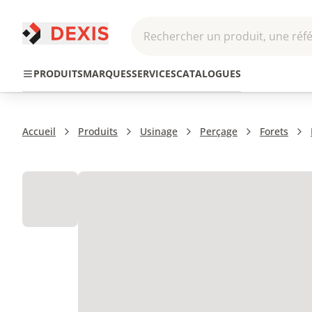
Rechercher un produit, une réfé
Pneumatique et
Automatis
Transmission
PRODUITS
MARQUES
SERVICES
CATALOGUES
Hydraulique
Roboti
Accueil
Produits
Usinage
Perçage
Forets