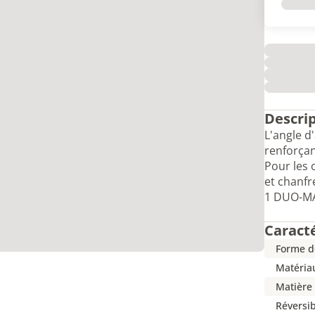
Descri
L'angle d
renforçan
Pour les 
et chanfr
1 DUO-MAG
Caract
Forme d
Matéria
Matière
Réversib