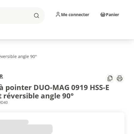
Me connecter
Panier
Rechercher
sinage
Abrasifs
Consommables
versible angle 90°
R
Partager
Imprim
 à pointer DUO-MAG 0919 HSS-E
 réversible angle 90°
79D40