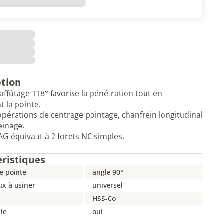
ption
'affûtage 118° favorise la pénétration tout en
t la pointe.
opérations de centrage pointage, chanfrein longitudinal
einage.
 équivaut à 2 forets NC simples.
éristiques
e pointe
angle 90°
ux à usiner
universel
HSS-Co
le
oui