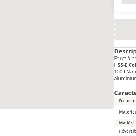
Descri
Foret à p
HSS-E Co
1000 N/mm
aluminiu
Caract
Forme d
Matéria
Matière
Réversib