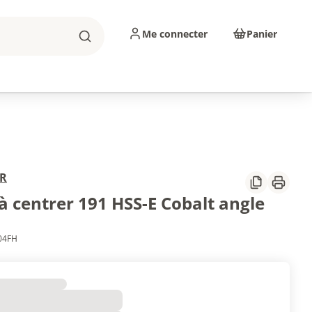
Me connecter
Panier
Rechercher
sinage
Abrasifs
Consommables
R
Partager
Imprim
à centrer 191 HSS-E Cobalt angle
704FH