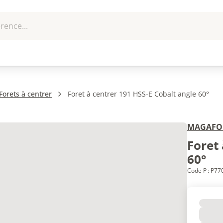
rence...
me et
EPI - Protection
Outillage
U
que
individuelle
Forets à centrer
Foret à centrer 191 HSS-E Cobalt angle 60°
MAGAFO
Foret 
60°
Code P : P7