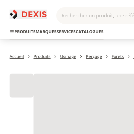
Rechercher un produit, une réfé
Pneumatique et
Automatis
Transmission
PRODUITS
MARQUES
SERVICES
CATALOGUES
Hydraulique
Roboti
Accueil
Produits
Usinage
Perçage
Forets