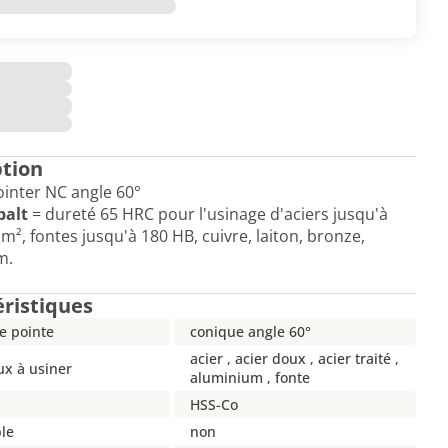
ption
ointer NC angle 60°
balt
= dureté 65 HRC pour l'usinage d'aciers jusqu'à
², fontes jusqu'à 180 HB, cuivre, laiton, bronze,
m.
éristiques
e pointe
conique angle 60°
acier , acier doux , acier traité ,
ux à usiner
aluminium , fonte
HSS-Co
le
non