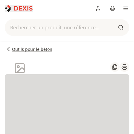
Me connecter
Panier
Men
Rechercher un produit, une référence...
Reche
Outils pour le béton
Partager
Impr