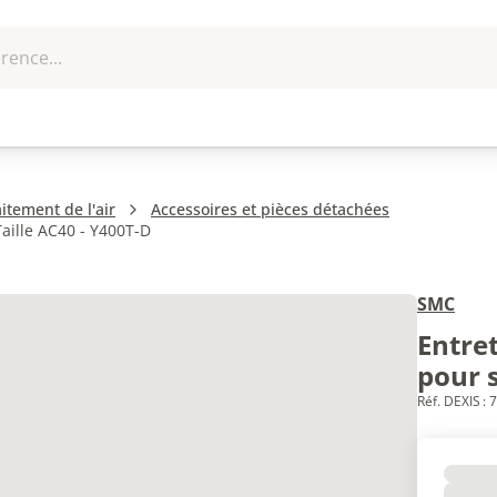
rence...
me et
EPI - Protection
Outillage
U
que
individuelle
itement de l'air
Accessoires et pièces détachées
Taille AC40 - Y400T-D
SMC
Entret
pour s
Réf. DEXIS :