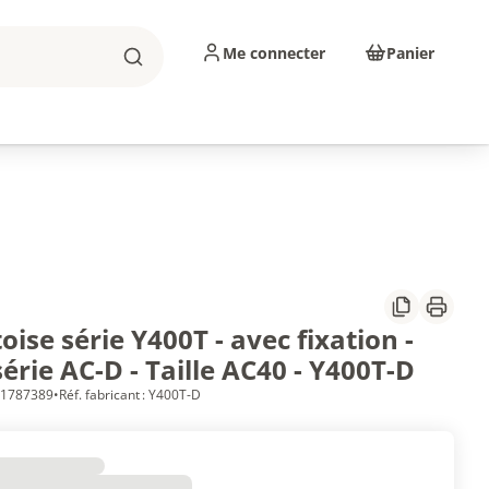
Me connecter
Panier
Rechercher
sinage
Abrasifs
Consommables
Partager
Imprim
oise série Y400T - avec fixation -
érie AC-D - Taille AC40 - Y400T-D
 71787389
•
Réf. fabricant : Y400T-D