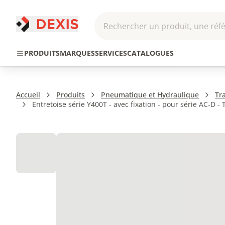
Rechercher un produit, une réfé
Pneumatique et
Automatis
Transmission
PRODUITS
MARQUES
SERVICES
CATALOGUES
Hydraulique
Roboti
Accueil
Produits
Pneumatique et Hydraulique
Tra
Entretoise série Y400T - avec fixation - pour série AC-D - 