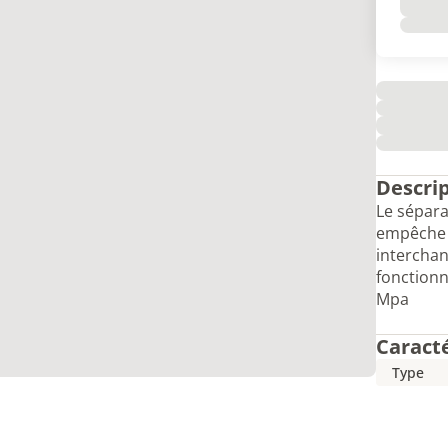
Descri
Le sépara
empêche le
interchan
fonction
Mpa
Caract
Type