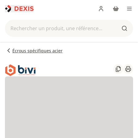
Me connecter
Panier
Men
Rechercher un produit, une référence...
Reche
Écrous spécifiques acier
Partager
Impr