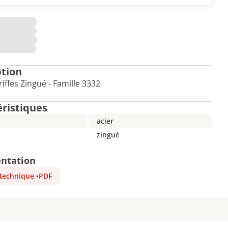
ption
riffes Zingué - Famille 3332
éristiques
acier
zingué
ntation
 technique
•
PDF