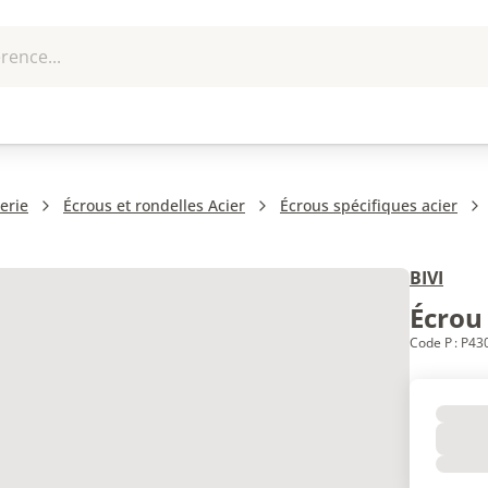
rence...
me et
EPI - Protection
Outillage
U
que
individuelle
erie
Écrous et rondelles Acier
Écrous spécifiques acier
BIVI
Écrou 
Code P : P4