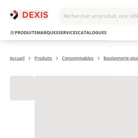
Rechercher un produit, une réfé
Pneumatique et
Automatis
Transmission
PRODUITS
MARQUES
SERVICES
CATALOGUES
Hydraulique
Roboti
Accueil
Produits
Consommables
Boulonnerie-viss