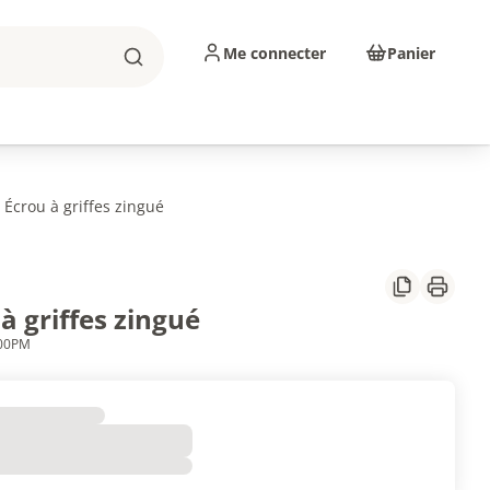
Me connecter
Panier
Rechercher
sinage
Abrasifs
Consommables
Écrou à griffes zingué
Partager
Imprim
à griffes zingué
300PM