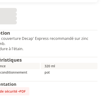
ption
 couverture Decap' Express recommandé sur zinc
mb.
ure à l'étain.
éristiques
nce
320 ml
 conditionnement
pot
ntation
 de sécurité
•
PDF