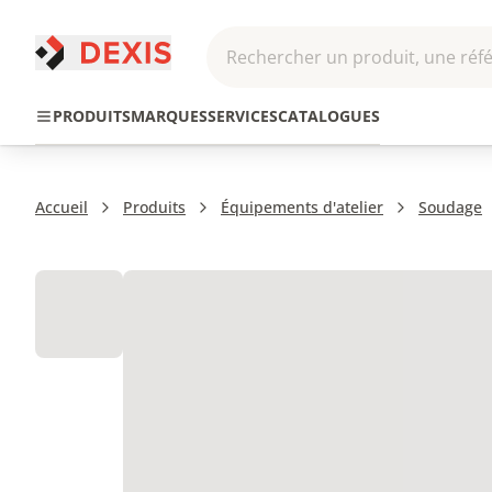
Rechercher un produit, une réfé
Pneumatique et
Automatis
Transmission
PRODUITS
MARQUES
SERVICES
CATALOGUES
Hydraulique
Roboti
Accueil
Produits
Équipements d'atelier
Soudage