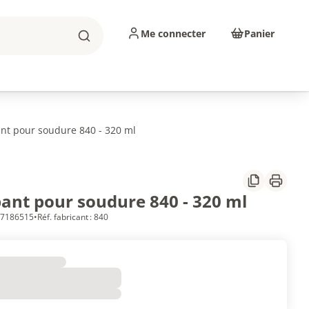
Me connecter
Panier
Rechercher
sinage
Abrasifs
Consommables
nt pour soudure 840 - 320 ml
Partager
Imprim
ant pour soudure 840 - 320 ml
 17186515
•
Réf. fabricant : 840