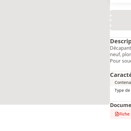
Descri
Décapant
neuf, plo
Pour soud
Caract
Contena
Type de
Docume
Fiche