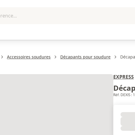
rence...
me et
EPI - Protection
Outillage
U
que
individuelle
Accessoires soudures
Décapants pour soudure
Décapa
EXPRESS
Décap
Réf. DEXIS :