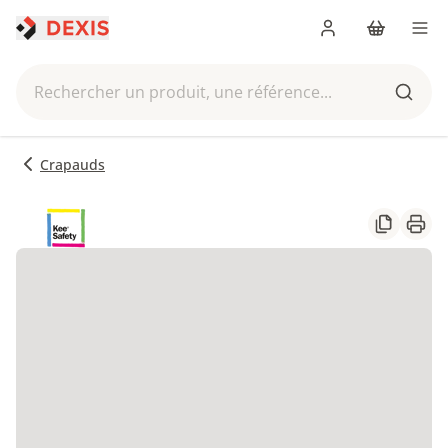
Me connecter
Panier
Men
Rechercher un produit, une référence...
Reche
Crapauds
Partager
Impr