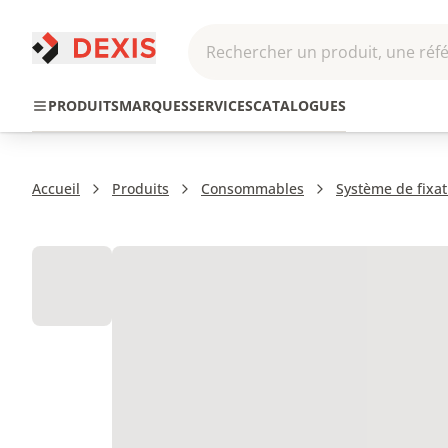
Rechercher un produit, une réfé
Pneumatique et
Automatis
Transmission
PRODUITS
MARQUES
SERVICES
CATALOGUES
Hydraulique
Roboti
Accueil
Produits
Consommables
Système de fixat