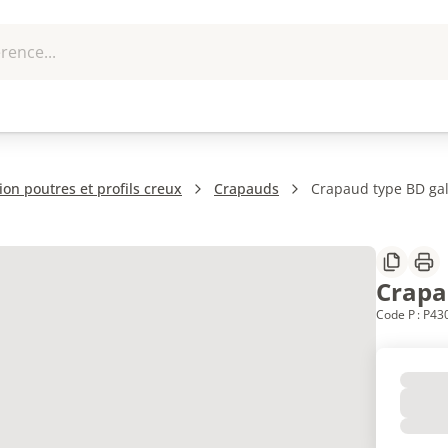
rence...
me et
EPI - Protection
Outillage
U
que
individuelle
ion poutres et profils creux
Crapauds
Crapaud type BD ga
Partager
Imp
Crapa
Code P : P4