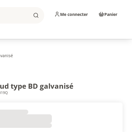
Me connecter
Panier
Rechercher
sinage
Abrasifs
Consommables
lvanisé
rimer
ud type BD galvanisé
3019Q