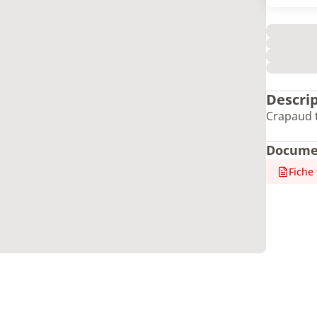
Descri
Crapaud t
Docume
Fiche