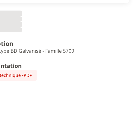
ption
ype BD Galvanisé - Famille 5709
ntation
 technique
•
PDF