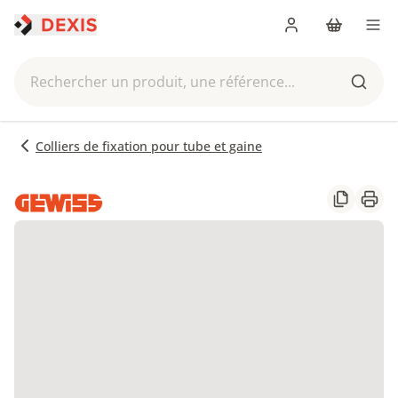
Me connecter
Panier
Men
Rechercher un produit, une référence...
Reche
Colliers de fixation pour tube et gaine
Partager
Impr