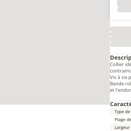
Descri
Collier i
contraint
Vis à six
Bande rob
et l'end
Caract
Type de
Plage d
Largeur 