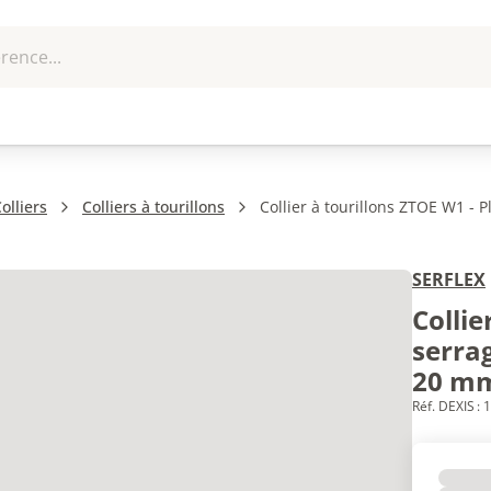
rence...
me et
EPI - Protection
Outillage
U
que
individuelle
olliers
Colliers à tourillons
Collier à tourillons ZTOE W1 - 
SERFLEX
Collie
serrag
20 m
Réf. DEXIS :