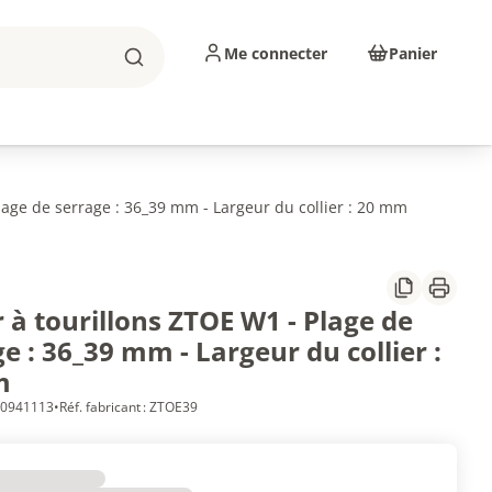
Me connecter
Panier
Rechercher
sinage
Abrasifs
Consommables
Plage de serrage : 36_39 mm - Largeur du collier : 20 mm
Partager
Imprim
r à tourillons ZTOE W1 - Plage de
e : 36_39 mm - Largeur du collier :
m
 10941113
•
Réf. fabricant : ZTOE39