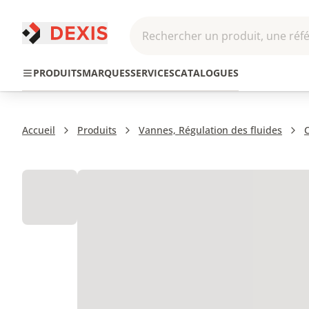
Rechercher un produit, une réfé
Pneumatique et
Automatis
Transmission
PRODUITS
MARQUES
SERVICES
CATALOGUES
Hydraulique
Roboti
Accueil
Produits
Vannes, Régulation des fluides
C