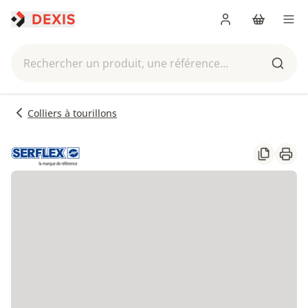
Me connecter
Panier
Men
Rechercher un produit, une référence...
Reche
Colliers à tourillons
Partager
Impr