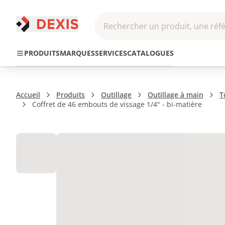
Rechercher un produit, une réfé
Pneumatique et
Automatis
Hydraulique
Roboti
Transmission
PRODUITS
MARQUES
SERVICES
CATALOGUES
Accueil
Produits
Outillage
Outillage à main
T
Coffret de 46 embouts de vissage 1/4" - bi-matière