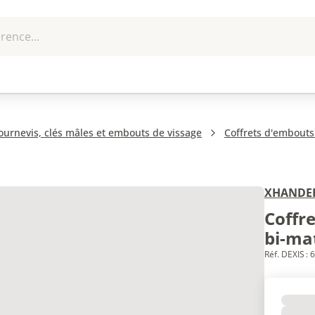
rence...
me et
EPI - Protection
que
Outillage
U
individuelle
ournevis, clés mâles et embouts de vissage
Coffrets d'embouts
XHANDE
Coffre
bi-ma
Réf. DEXIS :