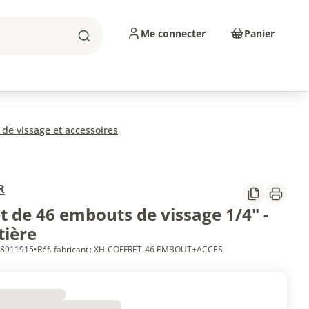
Me connecter
Panier
Rechercher
Consommables
sinage
Abrasifs
 de vissage et accessoires
R
Partager
Imprim
t de 46 embouts de vissage 1/4" -
tière
 68911915
•
Réf. fabricant : XH-COFFRET-46 EMBOUT+ACCES