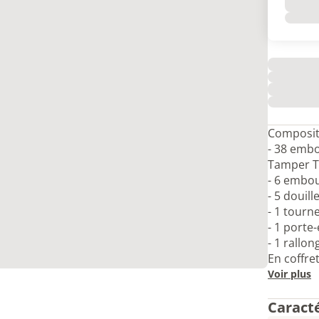
Composit
- 38 embo
Tamper T
- 6 embo
- 5 douill
- 1 tourn
- 1 port
- 1 rall
En coffre
Voir plus
Caract