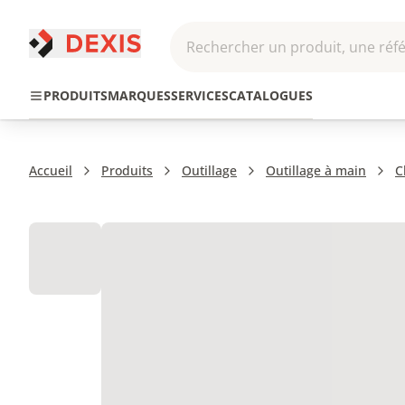
Rechercher un produit, une réfé
Pneumatique et
Automatis
Transmission
PRODUITS
MARQUES
SERVICES
CATALOGUES
Hydraulique
Roboti
Accueil
Produits
Outillage
Outillage à main
C