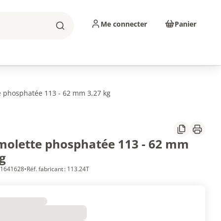
Me connecter
Panier
Rechercher
sinage
Abrasifs
Consommables
e phosphatée 113 - 62 mm 3,27 kg
Partager
Imprim
 molette phosphatée 113 - 62 mm
g
 11641628
•
Réf. fabricant : 113.24T