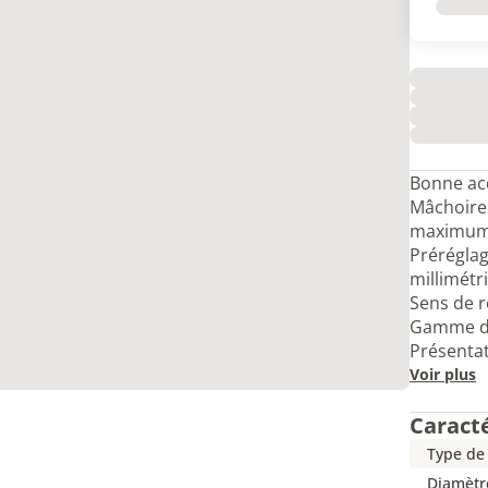
Bonne acce
Mâchoire
maximum
Préréglag
millimétr
Sens de r
Gamme de
Présentat
Voir plus
Caract
Type de 
Diamètr