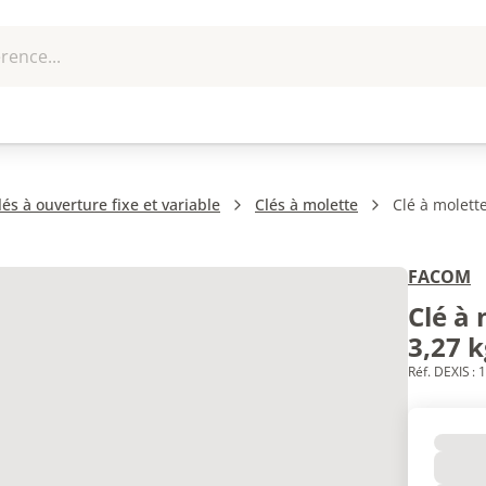
rence...
me et
EPI - Protection
Outillage
U
que
individuelle
lés à ouverture fixe et variable
Clés à molette
Clé à molett
FACOM
Clé à
3,27 k
Réf. DEXIS :