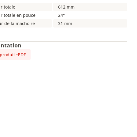
r totale
612 mm
r totale en pouce
24"
ur de la mâchoire
31 mm
ntation
 produit
•
PDF