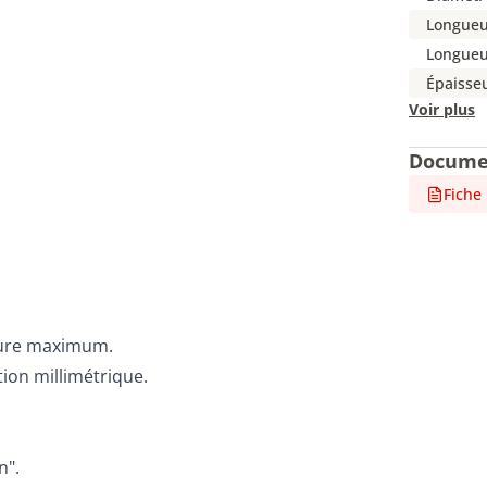
Longueu
Longueu
Épaisse
Voir plus
Docume
Fiche
ture maximum.
ion millimétrique.
n".