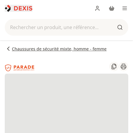
Me connecter
Panier
Men
Rechercher un produit, une référence...
Reche
Chaussures de sécurité mixte, homme - femme
Partager
Impr