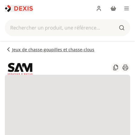
Me connecter
Panier
Men
Rechercher un produit, une référence...
Reche
Jeux de chasse-goupilles et chasse-clous
Partager
Impr